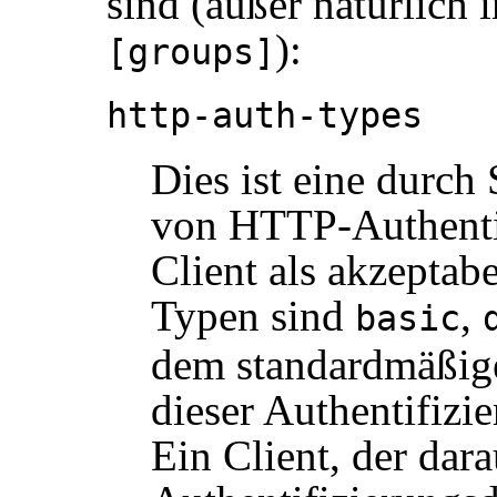
sind (außer natürlich
):
[groups]
http-auth-types
Dies ist eine durch
von HTTP-Authentif
Client als akzeptab
Typen sind
,
basic
dem standardmäßige
dieser Authentifizi
Ein Client, der dara