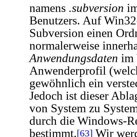
namens
.subversion
im
Benutzers. Auf Win32
Subversion einen Or
normalerweise innerha
Anwendungsdaten
im 
Anwenderprofil (welc
gewöhnlich ein verstec
Jedoch ist dieser Abla
von System zu System
durch die Windows-Re
bestimmt.
Wir werd
[63]