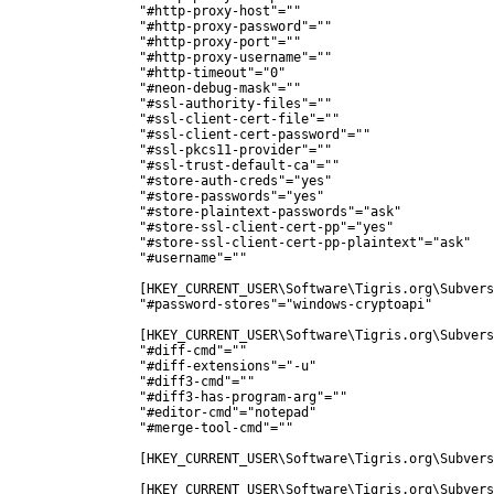
"#http-proxy-host"=""

"#http-proxy-password"=""

"#http-proxy-port"=""

"#http-proxy-username"=""

"#http-timeout"="0"

"#neon-debug-mask"=""

"#ssl-authority-files"=""

"#ssl-client-cert-file"=""

"#ssl-client-cert-password"=""

"#ssl-pkcs11-provider"=""

"#ssl-trust-default-ca"=""

"#store-auth-creds"="yes"

"#store-passwords"="yes"

"#store-plaintext-passwords"="ask"

"#store-ssl-client-cert-pp"="yes"

"#store-ssl-client-cert-pp-plaintext"="ask"

"#username"=""

[HKEY_CURRENT_USER\Software\Tigris.org\Subvers
"#password-stores"="windows-cryptoapi"

[HKEY_CURRENT_USER\Software\Tigris.org\Subvers
"#diff-cmd"=""

"#diff-extensions"="-u"

"#diff3-cmd"=""

"#diff3-has-program-arg"=""

"#editor-cmd"="notepad"

"#merge-tool-cmd"=""

[HKEY_CURRENT_USER\Software\Tigris.org\Subvers
[HKEY_CURRENT_USER\Software\Tigris.org\Subvers