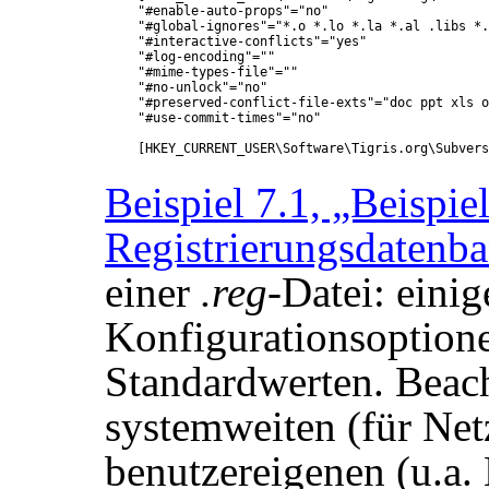
"#enable-auto-props"="no"

"#global-ignores"="*.o *.lo *.la *.al .libs *.
"#interactive-conflicts"="yes"

"#log-encoding"=""

"#mime-types-file"=""

"#no-unlock"="no"

"#preserved-conflict-file-exts"="doc ppt xls o
"#use-commit-times"="no"

Beispiel 7.1, „Beispie
Registrierungsdatenba
einer
.reg
-Datei: eini
Konfigurationsoption
Standardwerten. Beach
systemweiten (für Ne
benutzereigenen (u.a.