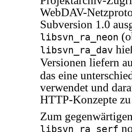
Projektarchiv-Zugri
WebDAV-Netzprotok
Subversion 1.0 ausge
(o
libsvn_ra_neon
hie
libsvn_ra_dav
Versionen liefern 
das eine unterschi
verwendet und darau
HTTP-Konzepte zu u
Zum gegenwärtigen
no
libsvn_ra_serf