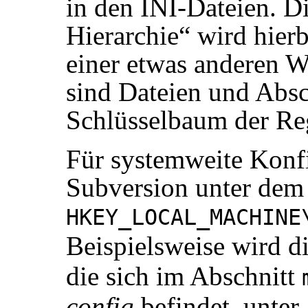
in den INI-Dateien. D
Hierarchie
“
wird hierb
einer etwas anderen W
sind Dateien und Absc
Schlüsselbaum der Re
Für systemweite Konfi
Subversion unter dem
HKEY_LOCAL_MACHINE
Beispielsweise wird d
die sich im Abschnitt
config
befindet, unter