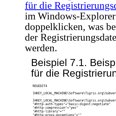
für die Registrierungs
im Windows-Explorer a
doppelklicken, was be
der Registrierungsda
werden.
Beispiel 7.1. Beisp
für die Registrier
REGEDIT4

[HKEY_LOCAL_MACHINE\Software\Tigris.org\Subver
[HKEY_LOCAL_MACHINE\Software\Tigris.org\Subver
"#http-auth-types"="basic;digest;negotiate"

"#http-compression"="yes"

"#http-library"=""

"#http-proxy-exceptions"=""
