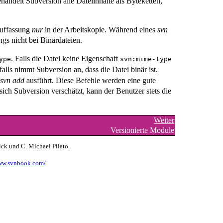
handelt Subversion alle Dateiinhalte als Byteketten,
Auffassung
nur
in der Arbeitskopie. Während eines
svn
gs nicht bei Binärdateien.
. Falls die Datei keine Eigenschaft
ype
svn:mime-type
alls nimmt Subversion an, dass die Datei binär ist.
svn add
ausführt. Diese Befehle werden eine gute
sich Subversion verschätzt, kann der Benutzer stets die
Weiter
Versionierte Module
ick und C. Michael Pilato.
www.svnbook.com/
.