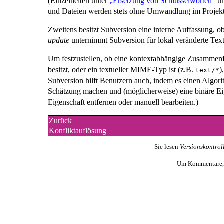
(Einzelheiten unter
„Ersetzung von Schlüsselworten“
u
und Dateien werden stets ohne Umwandlung im Projekta
Zweitens besitzt Subversion eine interne Auffassung, o
update
unternimmt Subversion für lokal veränderte Text
Um festzustellen, ob eine kontextabhängige Zusammenf
besitzt, oder ein textueller MIME-Typ ist (z.B.
)
text/*
Subversion hilft Benutzern auch, indem es einen Algo
Schätzung machen und (möglicherweise) eine binäre E
Eigenschaft entfernen oder manuell bearbeiten.)
Zurück
Konfliktauflösung
Sie lesen
Versionskontrol
Um Kommentare, K