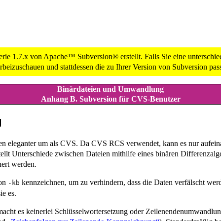
e 1.7.x von Apache™ Subversion® erstellt. Falls Sie eine unterschied
beizuschauen und stattdessen die zu Ihrer Version von Subversion pa
Binärdateien und Umwandlung
Anhang B. Subversion für CVS-Benutzer
g
n eleganter um als CVS. Da CVS RCS verwendet, kann es nur aufeinan
llt Unterschiede zwischen Dateien mithilfe eines binären Differenzalgo
hert werden.
ion
kennzeichnen, um zu verhindern, dass die Daten verfälscht wer
-kb
e es.
macht es keinerlei Schlüsselwortersetzung oder Zeilenendenumwandlung,