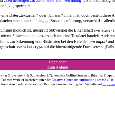
nd
„Zeichenfolgen zur Zeilenende-Kennzeichnung“
). Standardmäßig be
rchiv gespeichert.
b eine Datei
„
textuellen
“
oder
„
binären
“
Inhalt hat, doch besteht diese 
dateien eine kontextabhängige Zusammenführung, versucht das allerdin
ührung möglich ist, überprüft Subversion die Eigenschaft
svn:mime-t
, nimmt Subversion an, dass es sich um eine Textdatei handelt. Anderenf
rithmus zur Erkennung von Binärdaten bei den Befehlen
svn import
und
igenschaft
auf die hinzuzufügende Datei setzen. (Falls 
svn:mime-type
Nach oben
Zum Anfang
le mit Subversion
(für Subversion 1.7), von Ben Collins-Sussman, Brian W. Fitzpatr
Dieeses Werk ist lizensiert unter der
Creative Commons Attribution License v2.0
.
orrekturen oder anderweitige Beiträge einzureichen, gehen Sie bitte auf
http://