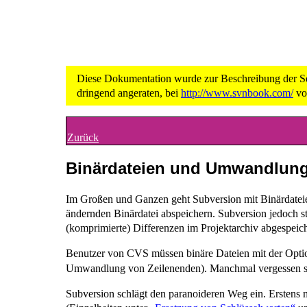
Diese Dokumentation wurde zur Beschreibung der Seri
dringend angeraten, bei
http://www.svnbook.com/
vor
Zurück
Binärdateien und Umwandlun
Im Großen und Ganzen geht Subversion mit Binärdateie
ändernden Binärdatei abspeichern. Subversion jedoch ste
(komprimierte) Differenzen im Projektarchiv abgespeic
Benutzer von CVS müssen binäre Dateien mit der Opt
Umwandlung von Zeilenenden). Manchmal vergessen si
Subversion schlägt den paranoideren Weg ein. Erstens 